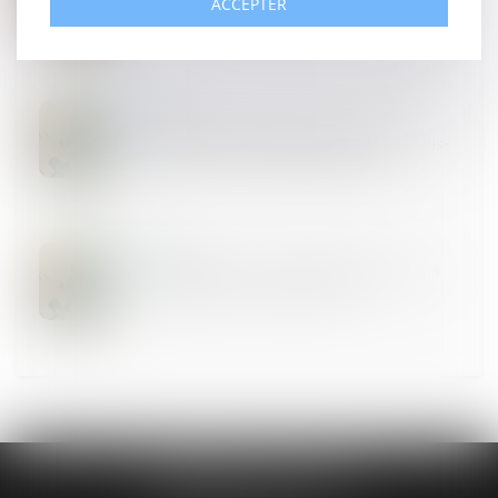
causé par l’expropriation à un locataire commercial
ACCEPTER
23
JUIL.
Réajustement du loyer pour sous-location
irrégulière : le contrat doit s’apparenter à une sous-
location au sens du Code de commerce
25
JUIN
Baux commerciaux : la mensualisation des loyers
retardée pour cause de dissolution
PYRÉNÉES AVOCATS