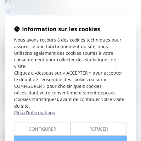
Information sur les cookies
Nous avons recours à des cookies techniques pour
assurer le bon fonctionnement du site, nous
20
AOÛT
utilisons également des cookies soumis à votre
Droit de préférence et confusion des qualités de
consentement pour collecter des statistiques de
preneur et de bailleur
visite.
Cliquez ci-dessous sur « ACCEPTER » pour accepter
le dépôt de l'ensemble des cookies ou sur «
CONFIGURER » pour choisir quels cookies
06
AOÛT
nécessitant votre consentement seront déposés
Suspension de la clause résolutoire et obligation du
(cookies statistiques), avant de continuer votre visite
preneur
du site.
Plus d'informations
CONFIGURER
REFUSER
30
JUIL.
Cumul d’indemnités pour réparer le dommage